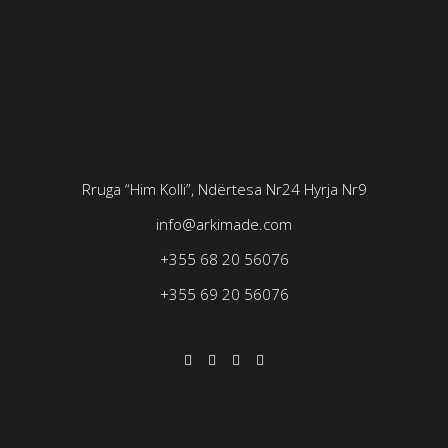
Rruga “Him Kolli”, Ndërtesa Nr24
Hyrja Nr9
info@arkimade.com
+355 68 20 56076
+355 69 20 56076