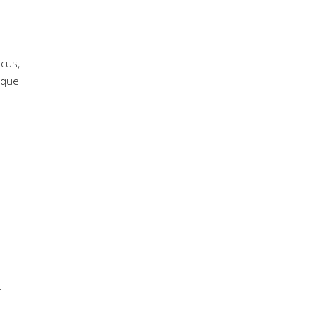
cus,
eque
.