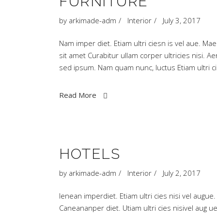
FURNITURE
by
arkimade-adm
Interior
July 3, 2017
Nam imper diet. Etiam ultri ciesn is vel aue.
sit amet Curabitur ullam corper ultricies nisi.
sed ipsum. Nam quam nunc, luctus Etiam ultri ci
Read More
HOTELS
by
arkimade-adm
Interior
July 2, 2017
Ienean imperdiet. Etiam ultri cies nisi vel augue
Caneananper diet. Utiam ultri cies nisivel aug ue