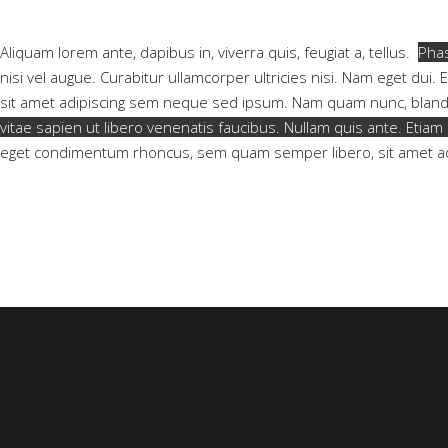
Aliquam lorem ante, dapibus in, viverra quis, feugiat a, tellus.
Phas
nisi vel augue. Curabitur ullamcorper ultricies nisi. Nam eget 
sit amet adipiscing sem neque sed ipsum. Nam quam nunc, blandit 
vitae sapien ut libero venenatis faucibus. Nullam quis ante. Etiam 
eget condimentum rhoncus, sem quam semper libero, sit amet a