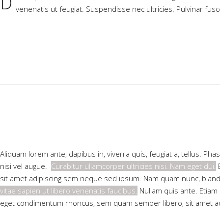
D
venenatis ut feugiat. Suspendisse nec ultricies. Pulvinar fus
Aliquam lorem ante, dapibus in, viverra quis, feugiat a, tellus. Ph
nisi vel augue.
Curabitur ullamcorper ultricies nisi. Nam eget dui.
E
sit amet adipiscing sem neque sed ipsum. Nam quam nunc, blandit 
vitae sapien ut libero venenatis faucibus.
Nullam quis ante. Etiam 
eget condimentum rhoncus, sem quam semper libero, sit amet a