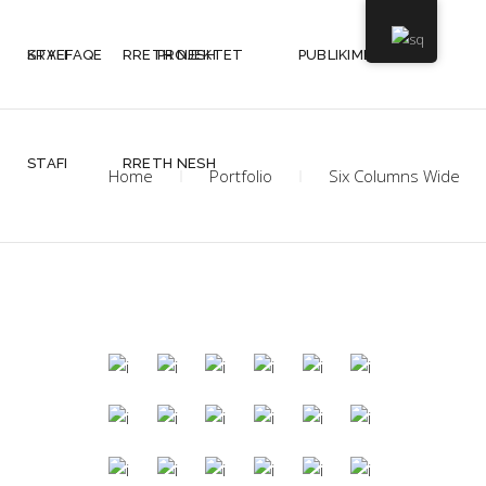
KRYEFAQE
STAFI
RRETH NESH
PROJEKTET
PUBLIKIMET
STAFI
RRETH NESH
Home
Portfolio
Six Columns Wide