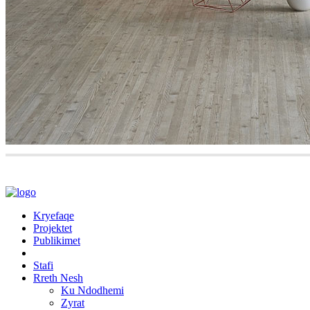
Kryefaqe
Projektet
Publikimet
Stafi
Rreth Nesh
Ku Ndodhemi
Zyrat