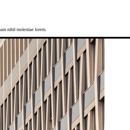
uam nihil molestiae lorem.