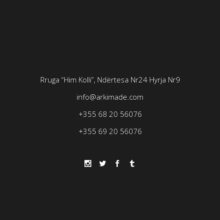
Rruga “Him Kolli”, Ndërtesa Nr24
Hyrja Nr9
info@arkimade.com
+355 68 20 56076
+355 69 20 56076