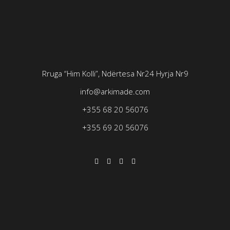
Rruga “Him Kolli”, Ndërtesa Nr24
Hyrja Nr9
info@arkimade.com
+355 68 20 56076
+355 69 20 56076