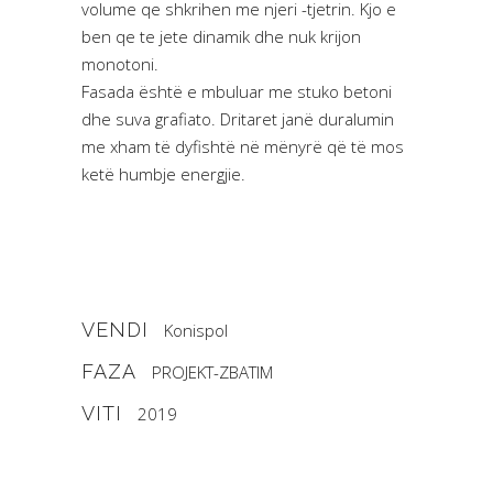
volume qe shkrihen me njeri -tjetrin. Kjo e
ben qe te jete dinamik dhe nuk krijon
monotoni.
Fasada është e mbuluar me stuko betoni
dhe suva grafiato. Dritaret janë duralumin
me xham të dyfishtë në mënyrë që të mos
ketë humbje energjie.
VENDI
Konispol
FAZA
PROJEKT-ZBATIM
VITI
2019